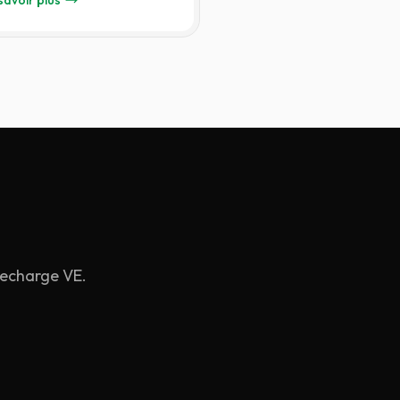
savoir plus
ureCharge Module —
recharge VE.