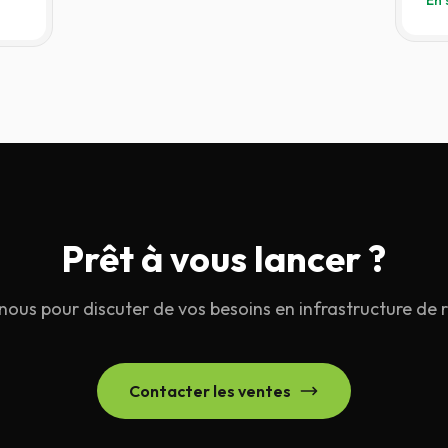
En 
Sec
es de recharge —
Prêt à vous lancer ?
ous pour discuter de vos besoins en infrastructure de 
Contacter les ventes