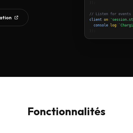
});

// Listen for events
ation
client
.
on
(
'session.st
console
.
log
(
`Chargi
});
Fonctionnalités