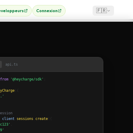
🇫🇷
veloppeurs
Connexion
api.ts
from
'@heycharge/sdk'
;

yCharge
({

.'
ession
client
.
sessions
.
create
({

c123'
,

9'