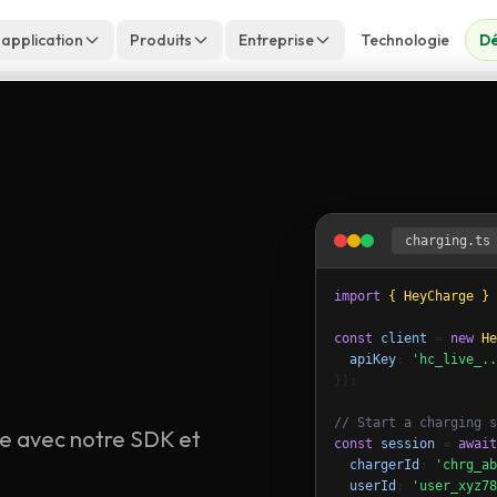
 application
Produits
Entreprise
Technologie
Dé
charging.ts
import
{ HeyCharge }
const
client
 = 
new
He
apiKey
: 
'hc_live_..
});

// Start a charging s
e avec notre SDK et
const
session
 = 
await
chargerId
: 
'chrg_ab
userId
: 
'user_xyz78