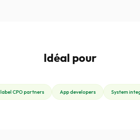
Idéal pour
label CPO partners
App developers
System inte