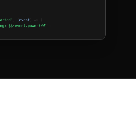
arted'
, (
event
) => {

ng: $${event.power}kW`
);
