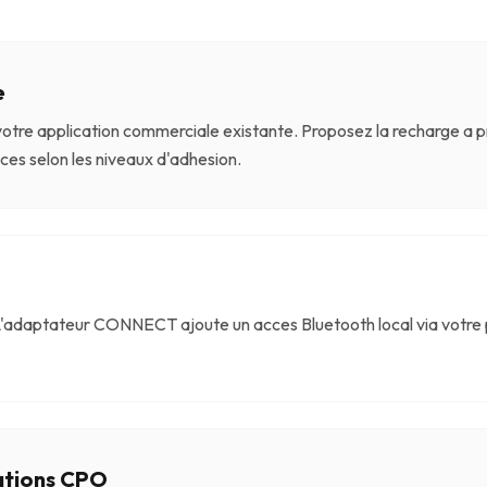
e
otre application commerciale existante. Proposez la recharge a pr
ces selon les niveaux d'adhesion.
'adaptateur CONNECT ajoute un acces Bluetooth local via votre pr
ations CPO