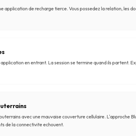
 une application de recharge tierce. Vous possedez la relation, le
es
application en entrant. La session se termine quand ils partent. Expe
outerrains
uterrains avec une mauvaise couverture cellulaire. L'approche B
ts de la connectivite echouent.