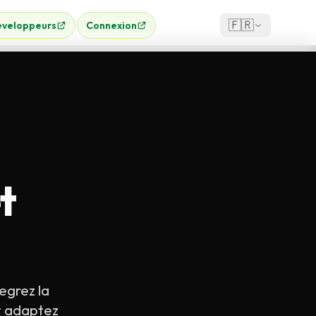
🇫🇷
veloppeurs
Connexion
t
egrez la
et adaptez